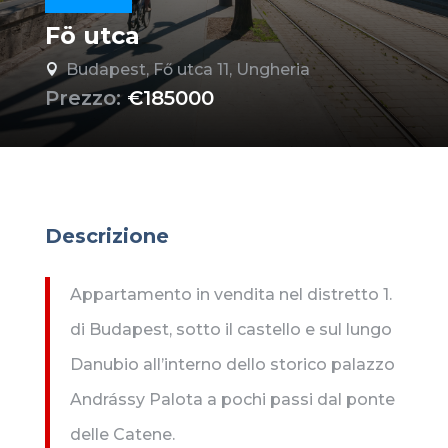
Fö utca
Budapest, Fő utca 11, Ungheria

Prezzo:
€185000
Descrizione
Appartamento in vendita nel distretto 1.
di Budapest, sotto il castello e sul lungo
Danubio all’interno dello storico palazzo
Andrássy Palota a pochi passi dal ponte
delle Catene.