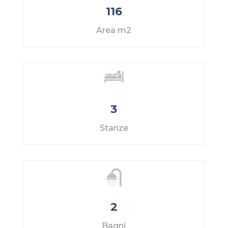
116
Area m2
3
Stanze
2
Bagni